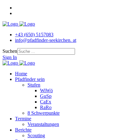
+43 (650) 5157083
info@pfadfinder‐seekirchen. at
Suchen
Sign In
Home
Pfadfinder sein
Stufen
WiWö
GuSp
CaEx
RaRo
8 Schwerpunkte
Termine
Veranstaltungen
Berichte
Scouting