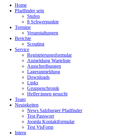
Home
Pfadfinder sein
Stufen
8 Schwerpunkte
Termine
Veranstaltungen
Berichte
Scouting
Service
Registrierungsformular
Anmeldung Warteliste
Ausschreibungen
Lageranmeldung
Downloads
Links
Gruppenchronik
Helfer:innen gesucht
Team
Neuigkeiten
News Salzburger Pfadfinder
Test Passwort
Joomla Kontaktformular
Test VisForm
Intern