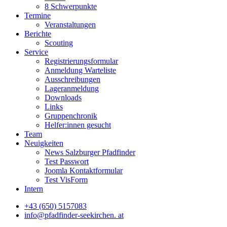
8 Schwerpunkte
Termine
Veranstaltungen
Berichte
Scouting
Service
Registrierungsformular
Anmeldung Warteliste
Ausschreibungen
Lageranmeldung
Downloads
Links
Gruppenchronik
Helfer:innen gesucht
Team
Neuigkeiten
News Salzburger Pfadfinder
Test Passwort
Joomla Kontaktformular
Test VisForm
Intern
+43 (650) 5157083
info@pfadfinder‐seekirchen. at