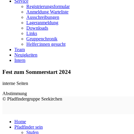
Service
Registrierungsformular
Anmeldung Warteliste
Ausschreibungen
Lageranmeldung
Downloads
Links
Gruppenchronik
Helfer:innen gesucht
Team
Neuigkeiten
Intern
Fest zum Sommerstart 2024
interne Seiten
Abstimmung
© Pfadfindergruppe Seekirchen
Home
Pfadfinder sein
Stufen