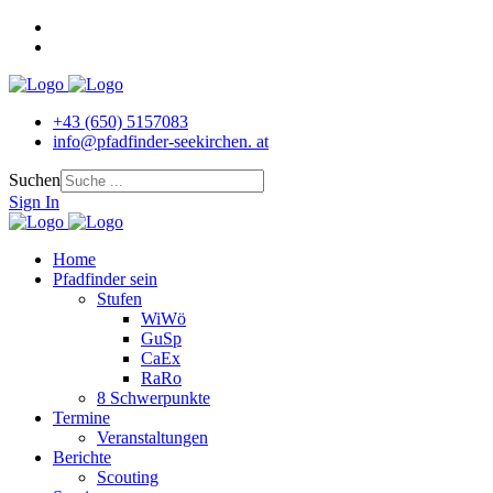
+43 (650) 5157083
info@pfadfinder‐seekirchen. at
Suchen
Sign In
Home
Pfadfinder sein
Stufen
WiWö
GuSp
CaEx
RaRo
8 Schwerpunkte
Termine
Veranstaltungen
Berichte
Scouting