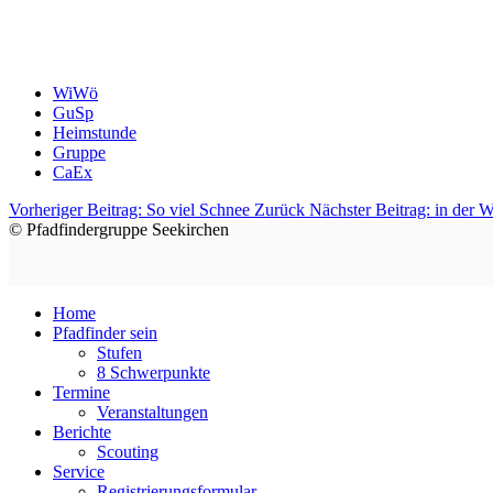
WiWö
GuSp
Heimstunde
Gruppe
CaEx
Vorheriger Beitrag: So viel Schnee
Zurück
Nächster Beitrag: in der 
© Pfadfindergruppe Seekirchen
Home
Pfadfinder sein
Stufen
8 Schwerpunkte
Termine
Veranstaltungen
Berichte
Scouting
Service
Registrierungsformular