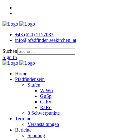
+43 (650) 5157083
info@pfadfinder‐seekirchen. at
Suchen
Sign In
Home
Pfadfinder sein
Stufen
WiWö
GuSp
CaEx
RaRo
8 Schwerpunkte
Termine
Veranstaltungen
Berichte
Scouting