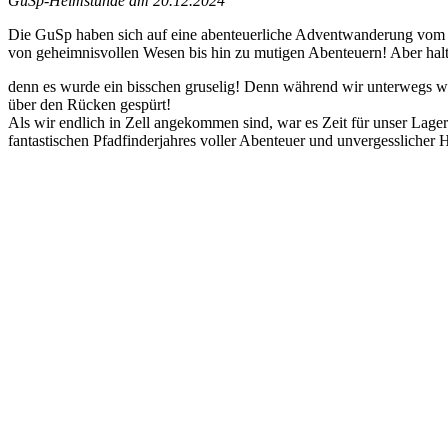
GuSp-Heimstunde am 20.12.2024
Die GuSp haben sich auf eine abenteuerliche Adventwanderung vom S
von geheimnisvollen Wesen bis hin zu mutigen Abenteuern! Aber halte
denn es wurde ein bisschen gruselig! Denn während wir unterwegs wa
über den Rücken gespürt!
Als wir endlich in Zell angekommen sind, war es Zeit für unser Lag
fantastischen Pfadfinderjahres voller Abenteuer und unvergesslicher