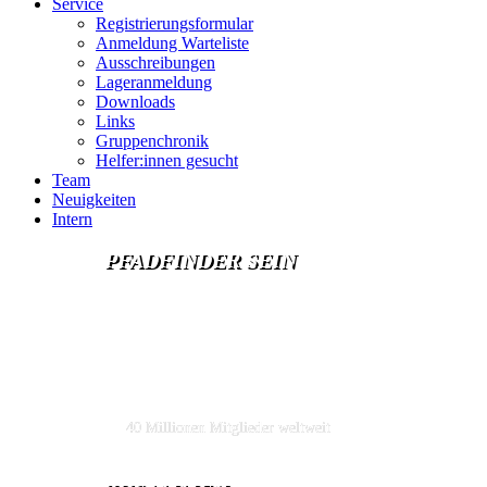
Service
Registrierungsformular
Anmeldung Warteliste
Ausschreibungen
Lageranmeldung
Downloads
Links
Gruppenchronik
Helfer:innen gesucht
Team
Neuigkeiten
Intern
PFADFINDER SEIN
größte
Jugendbewegun
40 Millionen Mitglieder weltweit
MEHR INFOS