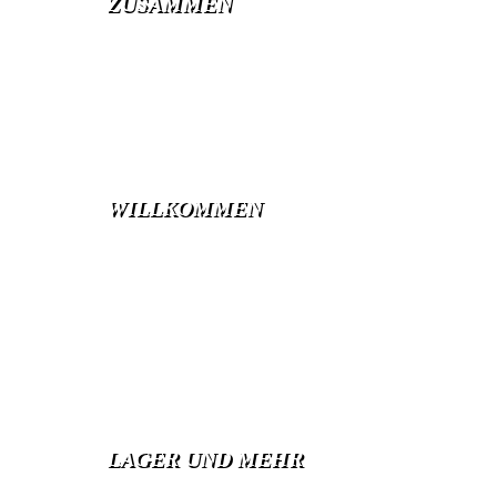
ZUSAMMEN
Gemeinschaft
erleben
MEHR INFOS
WILLKOMMEN
im
Abenteuer
sei Teil der größten Jugendbewegung
Österreichs und weltweit!
MEHR INFOS
LAGER UND MEHR