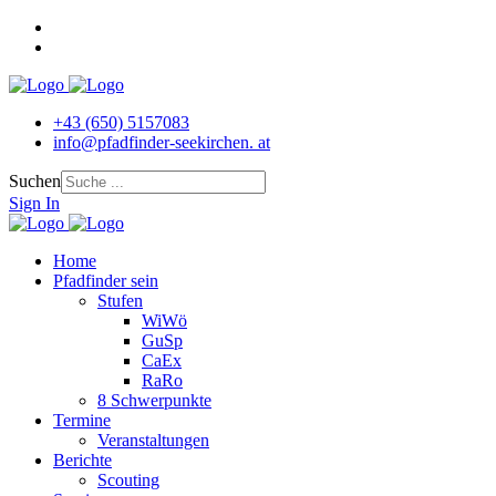
+43 (650) 5157083
info@pfadfinder‐seekirchen. at
Suchen
Sign In
Home
Pfadfinder sein
Stufen
WiWö
GuSp
CaEx
RaRo
8 Schwerpunkte
Termine
Veranstaltungen
Berichte
Scouting