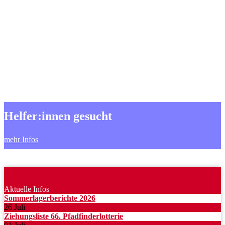
unvergessliche
Momente
gemeinsam schöne und
abenteuerreiche Tage und Momente
verbringen
MEHR INFOS
Helfer:innen gesucht
mehr Infos
Aktuelle Infos
Sommerlagerberichte 2026
26 Juli
Ziehungsliste 66. Pfadfinderlotterie